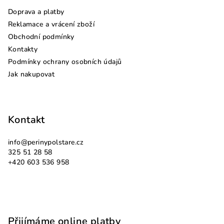
a
Doprava a platby
t
Reklamace a vrácení zboží
í
Obchodní podmínky
Kontakty
Podmínky ochrany osobních údajů
Jak nakupovat
Kontakt
info
@
perinypolstare.cz
325 51 28 58
+420 603 536 958
Přijímáme online platby