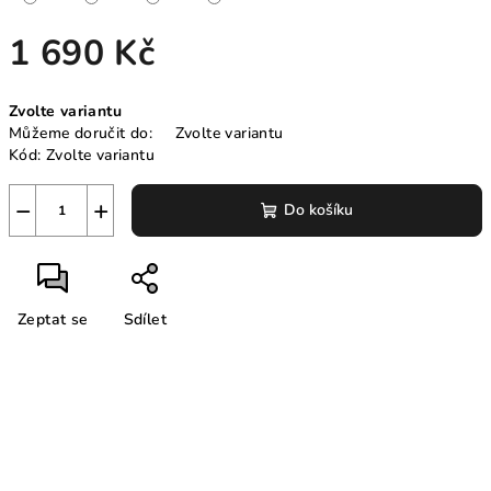
1 690 Kč
Měrná
Zvolte variantu
cena:
Můžeme doručit do:
Zvolte variantu
Kód:
Zvolte variantu
−
+
Do košíku
Zeptat se
Sdílet