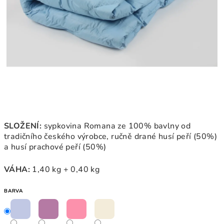
SLOŽENÍ:
sypkovina Romana ze 100% bavlny od
tradičního českého výrobce, ručně drané husí peří (50%)
a husí prachové peří (50%)
VÁHA:
1,40 kg + 0,40 kg
BARVA