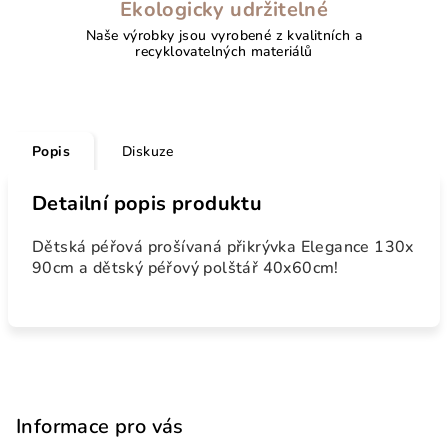
Ekologicky udržitelné
Naše výrobky jsou vyrobené z kvalitních a
recyklovatelných materiálů
Popis
Diskuze
Detailní popis produktu
Dětská péřová prošívaná přikrývka Elegance 130x
90cm a dětský péřový polštář 40x60cm!
Z
á
p
Informace pro vás