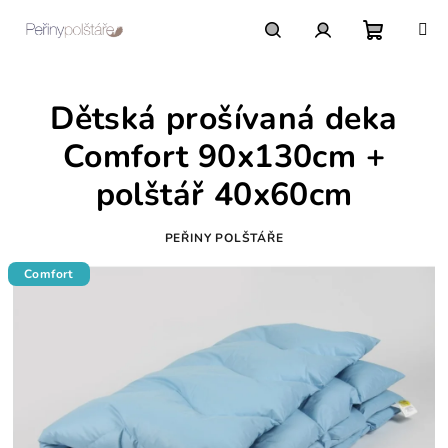
Přejít
na
obsah
Nákupn
Hledat
Přihlášení
Dětská prošívaná deka
košík
Comfort 90x130cm +
polštář 40x60cm
PEŘINY POLŠTÁŘE
Comfort